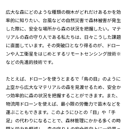
安全への取り組み
特集：人と社会と地球のために
ソザイのヒミツ
特集：自動車・半導体の進化を担う
電気銅
resource circulation
広大な森にどのような種類の樹木がどれだけあるかを効
Refined lead
カーボンニュートラル
Electrolytic copper
Carbon neutrality
Our Values
資源循環
リサイクル
率的に知りたい、台風などの自然災害で森林被害が発生
した際に、安全な場所から森の状況を把握したい――。マテ
リアルの森の守り人である私たちは、日々こうした課題
に直面しています。その突破口となり得るのが、ドロー
ンや人工衛星をはじめとするリモートセンシング技術※
などの先進的技術です。
たとえば、ドローンを使うとまるで「鳥の目」のように
上空から広大なマテリアルの森を見渡せるため、安全か
つ効率的に森の状況を把握することができます。また、
物流用ドローンを使えば、最小限の労働力で苗木などを
運ぶこともできます。このようにひとの「目」や「手
足」の代わりになることで、森林管理にかかる多くの時