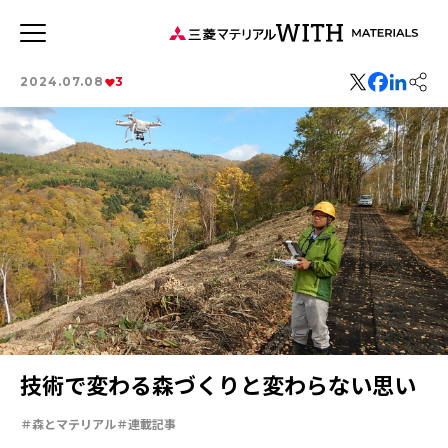
JP
EN
2024.07.08
3
新着記事
連載記事
WITH MATERIALSについて
タグから探す
特集：循環に価値を。
特集：可能性の素材「タングステン」を世界へ
特集：世界のものづくりの力になる
健康経営
事業
価値観
森とマテリアル
特集：地熱発電への挑戦
MYSTORY
社会をつくる素材の力
特集：技術の力で未来をつくる
特集：都市鉱山に挑む
特集：カーボンニュートラルに挑む
技術で変わる森づくりと変わらない思い
特集：進化する銅
電気鉛
三菱マテリアルのある街を訪ねて
特集：金属と社会を、クリーンにつくり出す
森とマテリアル
連載記事
特集：限りある金属資源を、未来につなぐ。
Rycycling