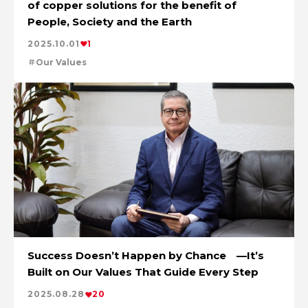
特集：金属と社会を、クリーンにつくり出す
of copper solutions for the benefit of
特集：限りある金属資源を、未来につなぐ。
電気銅
People, Society and the Earth
resource circulation
Refined lead
カーボンニュートラル
Electrolytic copper
Carbon neutrality
Our Values
2025.10.01
1
資源循環
リサイクル
Our Values
Success Doesn’t Happen by Chance —It’s
Built on Our Values That Guide Every Step
2025.08.28
20