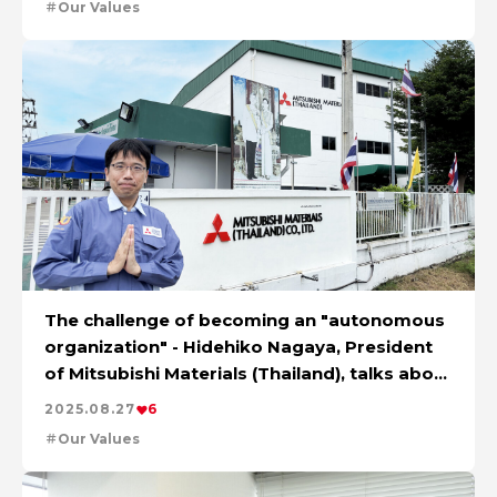
Our Values
The challenge of becoming an "autonomous
organization" - Hidehiko Nagaya, President
of Mitsubishi Materials (Thailand), talks about
change and the future
2025.08.27
6
Our Values