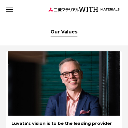
JP
EN
新着記事
連載記事
WITH MATERIALSについて
Our Values
タグから探す
特集：可能性の素材「タングステン」を世界へ
事業
健康経営
特集：循環に価値を。
特集：世界のものづくりの力になる
三菱マテリアルのある街を訪ねて
ソザイのヒミツ
森とマテリアル
価値観
安全への取り組み
社会をつくる素材の力
特集：人と社会と地球のために
特集：自動車・半導体の進化を担う
Rycycling
特集：地熱発電への挑戦
MYSTORY
特集：技術の力で未来をつくる
特集：カーボンニュートラルに挑む
Luvata’s vision is to be the leading provider
特集：都市鉱山に挑む
特集：進化する銅
電気鉛