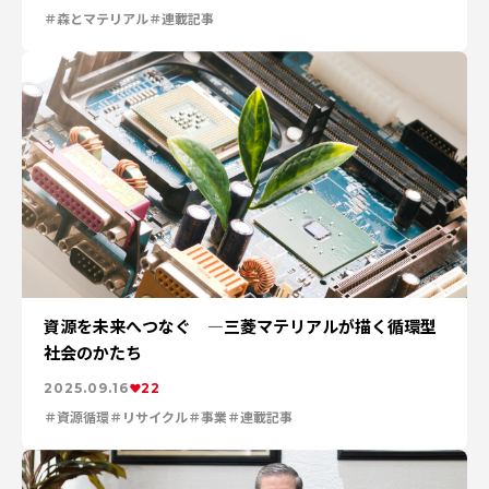
森とマテリアル
連載記事
資源を未来へつなぐ ―三菱マテリアルが描く循環型
社会のかたち
2025.09.16
22
資源循環
リサイクル
事業
連載記事