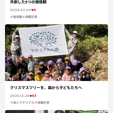
特集：進化する銅
電気鉛
特集：金属と社会を、クリーンにつくり出す
共創した5つの価値観
特集：限りある金属資源を、未来につなぐ。
電気銅
2026.02.02
6
resource circulation
Refined lead
カーボンニュートラル
Electrolytic copper
Carbon neutrality
Our Values
価値観
連載記事
資源循環
リサイクル
クリスマスツリーを、森から子どもたちへ
2025.12.25
63
森とマテリアル
連載記事