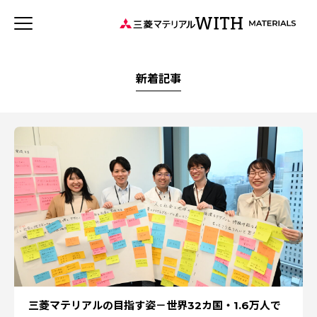
JP
EN
新着記事
連載記事
WITH MATERIALSについて
新着記事
タグから探す
特集：可能性の素材「タングステン」を世界へ
特集：循環に価値を。
特集：世界のものづくりの力になる
事業
ソザイのヒミツ
森とマテリアル
価値観
安全への取り組み
健康経営
社会をつくる素材の力
三菱マテリアルのある街を訪ねて
特集：人と社会と地球のために
Rycycling
特集：自動車・半導体の進化を担う
特集：地熱発電への挑戦
MYSTORY
特集：技術の力で未来をつくる
三菱マテリアルの目指す姿－世界32カ国・1.6万人で
特集：カーボンニュートラルに挑む
特集：都市鉱山に挑む