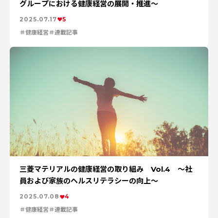
安全への取り組み
特集：人と社会と地球のために
ソザイのヒミツ
グループにおける健康経営の展開・推進～
特集：自動車・半導体の進化を担う
電気銅
resource circulation
2025.07.17
5
Refined lead
カーボンニュートラル
Electrolytic copper
Carbon neutrality
Our Values
資源循環
リサイクル
健康経営
連載記事
三菱マテリアルの健康経営の取り組み Vol.4 ～社
員および家族のヘルスリテラシーの向上～
2025.07.08
4
健康経営
連載記事