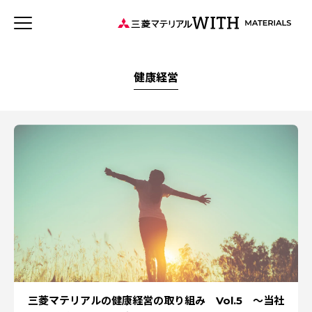
JP
EN
新着記事
連載記事
WITH MATERIALSについて
健康経営
タグから探す
特集：循環に価値を。
特集：可能性の素材「タングステン」を世界へ
特集：世界のものづくりの力になる
健康経営
事業
価値観
特集：地熱発電への挑戦
森とマテリアル
MYSTORY
社会をつくる素材の力
特集：技術の力で未来をつくる
特集：都市鉱山に挑む
特集：カーボンニュートラルに挑む
特集：進化する銅
電気鉛
三菱マテリアルのある街を訪ねて
特集：金属と社会を、クリーンにつくり出す
三菱マテリアルの健康経営の取り組み Vol.5 ～当社
特集：限りある金属資源を、未来につなぐ。
Rycycling