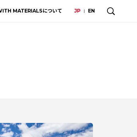
WITH MATERIALSについて
JP
EN