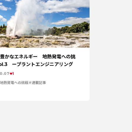
価値を。
健康経営
価値観
森とマテリアル
未来をつくる
特集：カーボンニュートラルに挑む
す
特集：限りある金属資源を、未来につなぐ。
の進化を担う
電気銅
resource circulation
r Values
資源循環
リサイクル
豊かなエネルギー 地熱発電への挑
ol.3 ープラントエンジニアリング
0.07
1
地熱発電への挑戦
連載記事