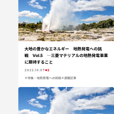
特集：可能性の素材「タングステン」を世界
特集：地熱発電への挑戦
MYSTORY
社会
電気鉛
特集：進化する銅
三菱マテリアル
Rycycling
安全への取り組み
特集：人と
Refined lead
カーボンニュ
大地の豊かなエネルギー 地熱発電への挑
戦 Vol.5 ―三菱マテリアルの地熱発電事業
に期待すること
2022.10.07
2
特集：地熱発電への挑戦
連載記事