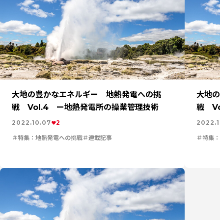
へ
事業
特集：世界のものづくりの力になる
特集：循環に
をつくる素材の力
特集：都市鉱山に挑む
特集：技術の力で
のある街を訪ねて
特集：金属と社会を、クリーンにつくり出
社会と地球のために
ソザイのヒミツ
特集：自動車・半導体
ートラル
Electrolytic copper
Carbon neutrality
Ou
大地の豊かなエネルギー 地熱発電への挑
大地の
戦 Vol.4 ー地熱発電所の操業管理技術
戦 V
2022.10.07
2
2022.1
特集：地熱発電への挑戦
連載記事
特集：