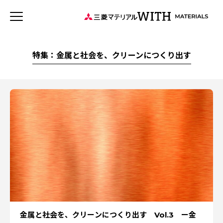
JP
EN
新着記事
連載記事
WITH MATERIALSについて
特集：金属と社会を、クリーンにつくり出す
タグから探す
特集：可能性の素材「タングステン」を世界へ
事業
特集：循環に価値を。
特集：世界のものづくりの力になる
健康経営
ソザイのヒミツ
三菱マテリアルのある街を訪ねて
森とマテリアル
価値観
安全への取り組み
社会をつくる素材の力
特集：人と社会と地球のために
Rycycling
特集：自動車・半導体の進化を担う
特集：地熱発電への挑戦
MYSTORY
特集：技術の力で未来をつくる
金属と社会を、クリーンにつくり出す Vol.3 ー金
特集：カーボンニュートラルに挑む
特集：都市鉱山に挑む