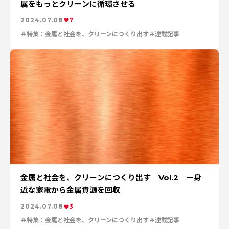
特集：進化する銅
電気鉛
特集：金属と社会を、クリーンにつくり出す
属をもっとクリーンに循環させる
特集：限りある金属資源を、未来につなぐ。
電気銅
2024.07.08
7
resource circulation
Refined lead
カーボンニュートラル
Electrolytic copper
Carbon neutrality
Our Values
特集：金属と社会を、クリーンにつくり出す
連載記事
資源循環
リサイクル
金属と社会を、クリーンにつくり出す Vol.2 ー身
近な家電から金属資源を回収
2024.07.08
3
特集：金属と社会を、クリーンにつくり出す
連載記事