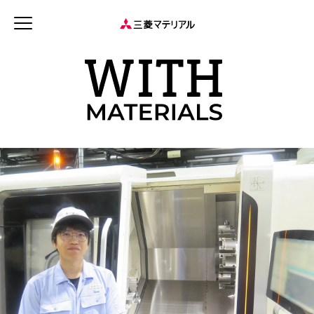
JP
EN
新着記事
連載記事
WITH MATERIALSについて
タグから探す
健康経営
特集：可能性の素材「タングステン」を世界へ
特集：循環に価値を。
特集：世界のものづくりの力になる
事業
価値観
森とマテリアル
特集：地熱発電への挑戦
社会をつくる素材の力
MYSTORY
特集：技術の力で未来をつくる
特集：都市鉱山に挑む
特集：カーボンニュートラルに挑む
特集：進化する銅
電気鉛
三菱マテリアルのある街を訪ねて
特集：金属と社会を、クリーンにつくり出す
特集：限りある金属資源を、未来につなぐ。
Rycycling