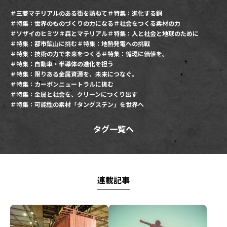
三菱マテリアルのある街を訪ねて
特集：進化する銅
特集：世界のものづくりの力になる
社会をつくる素材の力
ソザイのヒミツ
森とマテリアル
特集：人と社会と地球のために
特集：都市鉱山に挑む
特集：地熱発電への挑戦
特集：技術の力で未来をつくる
特集：循環に価値を。
特集：自動車・半導体の進化を担う
特集：限りある金属資源を、未来につなぐ。
特集：カーボンニュートラルに挑む
特集：金属と社会を、クリーンにつくり出す
特集：可能性の素材「タングステン」を世界へ
タグ一覧へ
連載記事