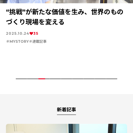
安全への取り組み
特集：人と社会と地球のために
ソザイのヒミツ
特集：自動車・半導体の進化を担う
電気銅
resource circulation
クリスマスツリーを、森から子どもたち
現場の声が形に－スロットダイが支える
“挑戦”が新たな価値を生み、世界のもの
人と社会と地球のために ―銅製品で世
三菱マテリアルグループが支えるペロブ
“気づき”が現場を変えるー家電リサイク
資源を未来へつなぐ ―三菱マテリアル
使用済み鉄道ケーブルの再生 ～銅と被
「自律する組織」への挑戦
Refined lead
カーボンニュートラル
Electrolytic copper
Carbon neutrality
Our Values
資源循環
リサイクル
へ
次世代太陽電池の実用化
づくり現場を変える
界をリードするLuvataの挑戦
スカイトの進化 ―持続可能な未来を拓
ル最前線
が描く循環型社会のかたち
覆材の循環により、廃棄物を減らす～
──Mitsubishi
く、次世代エネルギー技術
Materials（Thailand）社長 長屋秀彦
2025.12.25
2025.11.25
2025.10.24
2025.10.01
2025.08.08
2025.09.16
2025.07.23
127
63
10
22
35
44
29
が語る、変革と未来
森とマテリアル
MYSTORY
価値観
MYSTORY
資源循環
資源循環
連載記事
リサイクル
事業
連載記事
リサイクル
連載記事
連載記事
事業
連載記事
連載記事
2025.08.08
231
2025.07.31
79
価値観
連載記事
新着記事