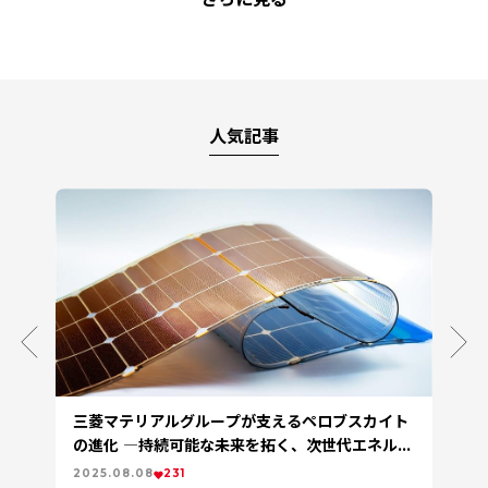
人気記事
三菱マテリアルグループが支えるペロブスカイト
の進化 ―持続可能な未来を拓く、次世代エネルギ
ー技術
2025.08.08
231