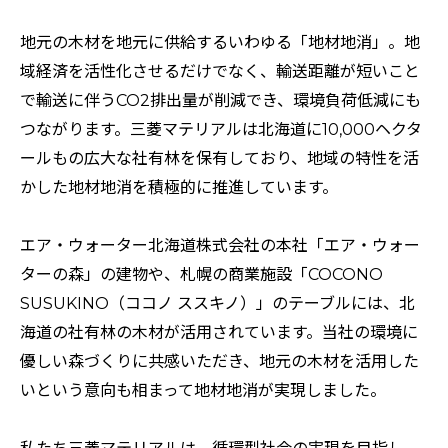
特集：金属と社会を、クリーンにつくり出す
特集：限りある金属資源を、未来につなぐ。
電気銅
地元の木材を地元に供給するいわゆる「地材地消」。地
resource circulation
Refined lead
カーボンニュートラル
Electrolytic copper
Carbon neutrality
Our Values
域経済を活性化させるだけでなく、輸送距離が短いこと
資源循環
リサイクル
で輸送に伴うCO2排出量が削減でき、環境負荷低減にも
つながります。三菱マテリアルは北海道に10,000ヘクタ
ールもの広大な社有林を保有しており、地域の特性を活
かした地材地消を積極的に推進しています。
エア・ウォーター北海道株式会社の本社「エア・ウォー
ターの森」の建物や、札幌の商業施設「COCONO
SUSUKINO（ココノ ススキノ）」のテーブルには、北
海道の社有林の木材が活用されています。当社の環境に
優しい森づくりに共感いただき、地元の木材を活用した
いという意向も相まって地材地消が実現しました。