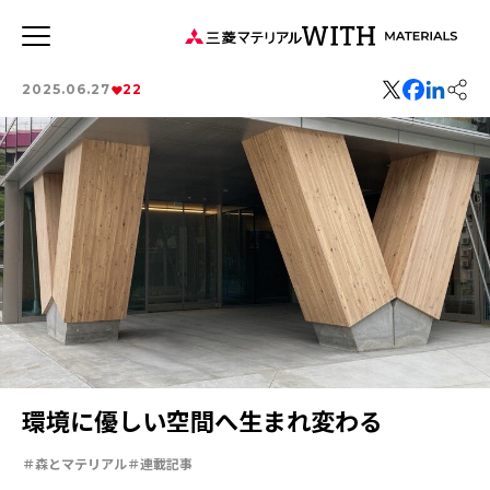
JP
EN
2025.06.27
22
新着記事
連載記事
WITH MATERIALSについて
タグから探す
特集：世界のものづくりの力になる
事業
健康経営
特集：循環に価値を。
特集：可能性の素材「タングステン」を世界へ
ソザイのヒミツ
森とマテリアル
社会をつくる素材の力
三菱マテリアルのある街を訪ねて
価値観
安全への取り組み
特集：人と社会と地球のために
特集：自動車・半導体の進化を担う
環境に優しい空間へ生まれ変わる
Rycycling
特集：地熱発電への挑戦
MYSTORY
特集：技術の力で未来をつくる
特集：都市鉱山に挑む
森とマテリアル
連載記事
特集：カーボンニュートラルに挑む
特集：進化する銅
電気鉛