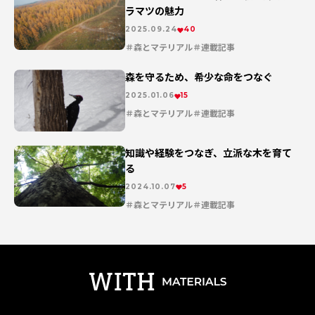
ラマツの魅力
2025.09.24
40
森とマテリアル
連載記事
森を守るため、希少な命をつなぐ
2025.01.06
15
森とマテリアル
連載記事
知識や経験をつなぎ、立派な木を育て
る
2024.10.07
5
森とマテリアル
連載記事