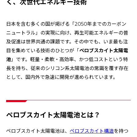
く、次世代エネルギー技術
安全への取り組み
特集：人と社会と地球のために
ソザイのヒミツ
特集：自動車・半導体の進化を担う
電気銅
resource circulation
Refined lead
カーボンニュートラル
Electrolytic copper
Carbon neutrality
Our Values
資源循環
リサイクル
日本を含む多くの国が掲げる「2050年までのカーボン
ニュートラル」の実現に向け、再生可能エネルギーの普
及促進は世界共通の課題です。その中でも、いま最も注
目を集めている技術のひとつが「
ペロブスカイト太陽電
池
」です。軽量・柔軟・高効率、かつ低コストという特
長を持ち、従来のシリコン系太陽電池の常識を覆す存在
として、国内外で急速に開発が進められています。
ペロブスカイト太陽電池とは？
ペロブスカイト太陽電池は、
ペロブスカイト構造
を持つ