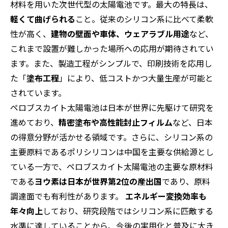
材料を用いた次世代型の太陽電池です。最大の特長は、
軽くて曲げられる
こと。従来のシリコン系に比べて柔軟
性が高く、
建物の壁面や車体、ウェアラブル用途
など、
これまで設置が難しかった場所への応用が期待されてい
ます。また、製造工程がシンプルで、印刷技術を応用し
た「
塗布工程
」により、低コストかつ大量生産が可能と
されています。
ペロブスカイト太陽電池は日本が世界に先駆けて研究を
進めており、
精密塗布や高性能封止フィルム
など、日本
の得意分野が活かせる領域です。さらに、シリコン系の
主要原料であるポリシリコンは中国を主要な供給源とし
ている一方で、ペロブスカイト太陽電池の主要な原材料
である
ヨウ素は日本が世界第2位の産出国
であり、原料
調達面でも有利性があります。
エネルギー変換効率も
年々向上
しており、研究段階ではシリコン系に匹敵する
水準に達していることから、今後の実用化と普及に大き