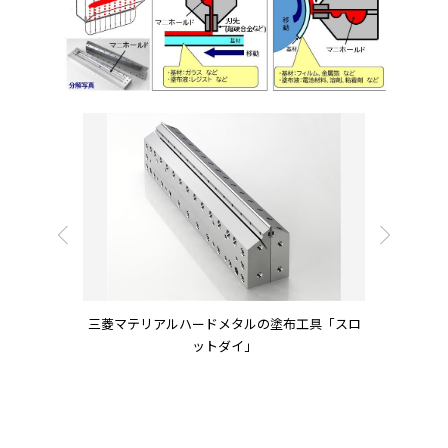
塗布工具「スロ
三菱マテリアルハードメタルの塗布工具「スロ
三菱マテリア
真）
ットダイ」
ッ