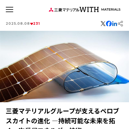
JP
EN
2025.08.08
231
新着記事
連載記事
WITH MATERIALSについて
タグから探す
特集：循環に価値を。
特集：可能性の素材「タングステン」を世界へ
特集：世界のものづくりの力になる
事業
健康経営
価値観
森とマテリアル
特集：地熱発電への挑戦
MYSTORY
社会をつくる素材の力
特集：技術の力で未来をつくる
特集：都市鉱山に挑む
特集：カーボンニュートラルに挑む
三菱マテリアルグループが支えるペロブ
特集：進化する銅
電気鉛
三菱マテリアルのある街を訪ねて
特集：金属と社会を、クリーンにつくり出す
スカイトの進化 ―持続可能な未来を拓
特集：限りある金属資源を、未来につなぐ。
Rycycling