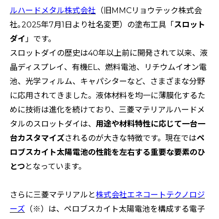
ルハードメタル株式会社
（旧MMCリョウテック株式会
社｡2025年7月1日より社名変更）の塗布工具「
スロット
ダイ
」です。
スロットダイの歴史は40年以上前に開発されて以来、液
晶ディスプレイ、有機EL、燃料電池、リチウムイオン電
池、光学フィルム、キャパシターなど、さまざまな分野
に応用されてきました。液体材料を均一に薄膜化するた
めに技術は進化を続けており、三菱マテリアルハードメ
タルのスロットダイは、
用途や材料特性に応じて一台一
台カスタマイズ
されるのが大きな特徴です。現在では
ペ
ロブスカイト太陽電池の性能を左右する重要な要素のひ
とつ
となっています。
さらに三菱マテリアルと
株式会社エネコートテクノロジ
ーズ
（※）は、ペロブスカイト太陽電池を構成する電子