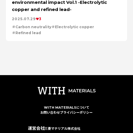
特集：進化する銅
電気鉛
特集：金属と社会を、クリーンにつくり出す
environmental impact Vol.1 -Electrolytic
特集：限りある金属資源を、未来につなぐ。
電気銅
copper and refined lead-
resource circulation
Refined lead
カーボンニュートラル
Electrolytic copper
Carbon neutrality
Our Values
2025.07.29
3
資源循環
リサイクル
Carbon neutrality
Electrolytic copper
Refined lead
WITH MATERIALSについて
お問い合わせ
プライバシーポリシー
運営会社
三菱マテリアル株式会社