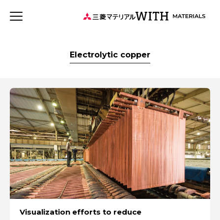
JP
EN
新着記事
連載記事
WITH MATERIALSについて
Electrolytic copper
タグから探す
特集：世界のものづくりの力になる
事業
特集：循環に価値を。
特集：可能性の素材「タングステン」を世界へ
健康経営
社会をつくる素材の力
森とマテリアル
三菱マテリアルのある街を訪ねて
ソザイのヒミツ
安全への取り組み
価値観
特集：人と社会と地球のために
Rycycling
特集：自動車・半導体の進化を担う
特集：地熱発電への挑戦
MYSTORY
特集：技術の力で未来をつくる
Visualization efforts to reduce
特集：カーボンニュートラルに挑む
特集：都市鉱山に挑む