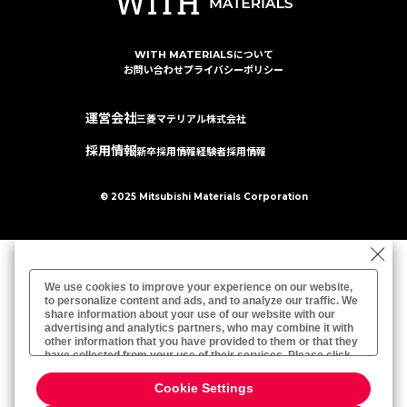
特集：進化する銅
電気鉛
特集：金属と社会を、クリーンにつくり出す
特集：限りある金属資源を、未来につなぐ。
電気銅
resource circulation
Refined lead
カーボンニュートラル
WITH MATERIALSについて
Electrolytic copper
Carbon neutrality
Our Values
お問い合わせ
プライバシーポリシー
資源循環
リサイクル
運営会社
三菱マテリアル株式会社
採用情報
新卒採用情報
経験者採用情報
© 2025 Mitsubishi Materials Corporation
We use cookies to improve your experience on our website,
to personalize content and ads, and to analyze our traffic. We
share information about your use of our website with our
advertising and analytics partners, who may combine it with
other information that you have provided to them or that they
have collected from your use of their services. Please click
[Cookie Settings] to customize your cookie settings on our
Cookie Settings
Privacy Policy