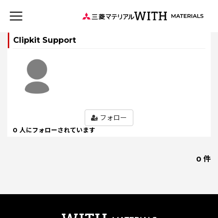
JP
EN
Clipkit Support
新着記事
連載記事
WITH MATERIALSについて
タグから探す
フォロー
0 人にフォローされています
特集：世界のものづくりの力になる
事業
特集：循環に価値を。
特集：可能性の素材「タングステン」を世界へ
健康経営
0 件
社会をつくる素材の力
森とマテリアル
三菱マテリアルのある街を訪ねて
ソザイのヒミツ
安全への取り組み
価値観
特集：人と社会と地球のために
Rycycling
特集：自動車・半導体の進化を担う
特集：地熱発電への挑戦
MYSTORY
特集：技術の力で未来をつくる
特集：カーボンニュートラルに挑む
特集：都市鉱山に挑む