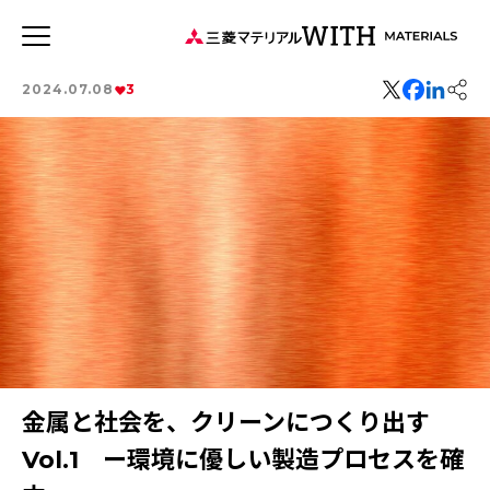
JP
EN
2024.07.08
3
新着記事
連載記事
WITH MATERIALSについて
タグから探す
特集：世界のものづくりの力になる
事業
健康経営
特集：循環に価値を。
特集：可能性の素材「タングステン」を世界へ
ソザイのヒミツ
森とマテリアル
社会をつくる素材の力
三菱マテリアルのある街を訪ねて
価値観
安全への取り組み
特集：人と社会と地球のために
特集：自動車・半導体の進化を担う
金属と社会を、クリーンにつくり出す
Rycycling
特集：地熱発電への挑戦
MYSTORY
特集：技術の力で未来をつくる
特集：都市鉱山に挑む
Vol.1 ー環境に優しい製造プロセスを確
特集：カーボンニュートラルに挑む
特集：進化する銅
電気鉛