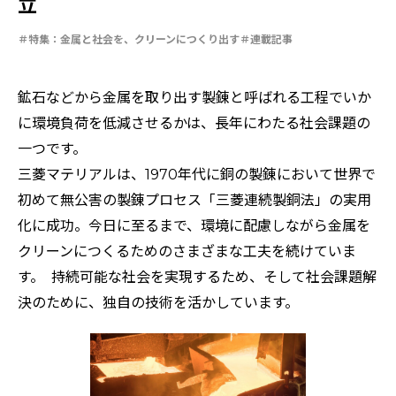
立
特集：金属と社会を、クリーンにつくり出す
特集：限りある金属資源を、未来につなぐ。
電気銅
resource circulation
Refined lead
カーボンニュートラル
特集：金属と社会を、クリーンにつくり出す
連載記事
Electrolytic copper
Carbon neutrality
Our Values
資源循環
リサイクル
鉱石などから金属を取り出す製錬と呼ばれる工程でいか
に環境負荷を低減させるかは、長年にわたる社会課題の
一つです。
三菱マテリアルは、1970年代に銅の製錬において世界で
初めて無公害の製錬プロセス「三菱連続製銅法」の実用
化に成功。今日に至るまで、環境に配慮しながら金属を
クリーンにつくるためのさまざまな工夫を続けていま
す。 持続可能な社会を実現するため、そして社会課題解
決のために、独自の技術を活かしています。