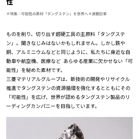
性
特集：限りある金属資源を、未来につなぐ。
Rycycling
安全への取り組み
特集：人と社会と地球のために
ソザイのヒミツ
特集：自動車・半導体の進化を担う
電気銅
resource circulation
特集：可能性の素材「タングステン」を世界へ
連載記事
Refined lead
カーボンニュートラル
Electrolytic copper
Carbon neutrality
Our Values
資源循環
リサイクル
ものを削り、切り出す超硬工具の主原料「タングステ
ン」。聞きなじみはないかもしれません。しかし鉄や
銅、アルミニウムなどと同じように、私たちに身近な自
動車や航空機、医療など あらゆる産業に欠かせない「可
能性」を秘めた素材です。
三菱マテリアルグループは、新技術の開発やリサイクル
推進でタングステンの資源循環を強化するとともにその
「可能性」を広げ、世界が認めるタングステン製品のリ
ーディングカンパニーを目指しています。