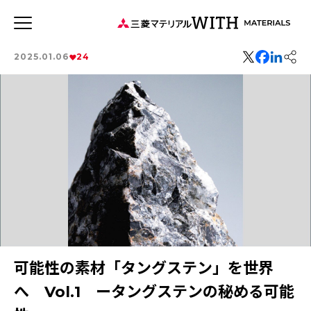
JP
EN
2025.01.06
24
新着記事
連載記事
WITH MATERIALSについて
タグから探す
健康経営
事業
特集：循環に価値を。
特集：可能性の素材「タングステン」を世界へ
特集：世界のものづくりの力になる
価値観
特集：地熱発電への挑戦
森とマテリアル
MYSTORY
社会をつくる素材の力
特集：技術の力で未来をつくる
特集：都市鉱山に挑む
可能性の素材「タングステン」を世界
特集：カーボンニュートラルに挑む
特集：進化する銅
電気鉛
三菱マテリアルのある街を訪ねて
へ Vol.1 ータングステンの秘める可能
特集：金属と社会を、クリーンにつくり出す