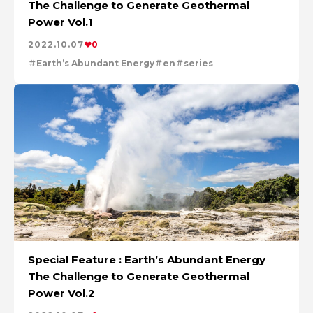
特集：進化する銅
電気鉛
特集：金属と社会を、クリーンにつくり出す
The Challenge to Generate Geothermal
特集：限りある金属資源を、未来につなぐ。
電気銅
Power Vol.1
resource circulation
Refined lead
カーボンニュートラル
Electrolytic copper
Carbon neutrality
Our Values
2022.10.07
0
資源循環
リサイクル
Earth’s Abundant Energy
en
series
Special Feature : Earth’s Abundant Energy
The Challenge to Generate Geothermal
Power Vol.2