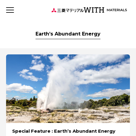
JP
EN
新着記事
連載記事
WITH MATERIALSについて
Earth’s Abundant Energy
タグから探す
特集：世界のものづくりの力になる
事業
特集：可能性の素材「タングステン」を世界へ
健康経営
特集：循環に価値を。
森とマテリアル
社会をつくる素材の力
三菱マテリアルのある街を訪ねて
ソザイのヒミツ
安全への取り組み
価値観
特集：人と社会と地球のために
Rycycling
特集：自動車・半導体の進化を担う
特集：地熱発電への挑戦
MYSTORY
特集：カーボンニュートラルに挑む
Special Feature : Earth’s Abundant Energy
特集：都市鉱山に挑む
特集：技術の力で未来をつくる