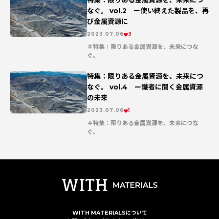
特集：限りある金属資源を、未来につ
なぐ。 vol.2 ー使い終えた製品を、再
び金属資源に
2023.07.06
3
特集：限りある金属資源を、未来につな
ぐ。
連載記事
特集：限りある金属資源を、未来につ
なぐ。 vol.4 ー識者に聞く金属資源
の未来
2023.07.06
1
特集：限りある金属資源を、未来につな
ぐ。
連載記事
WITH MATERIALSについて