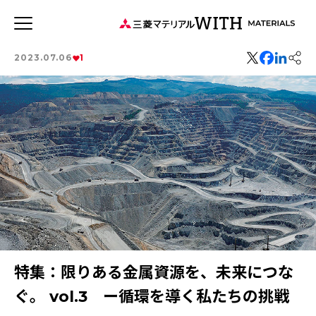
JP
EN
2023.07.06
1
新着記事
連載記事
WITH MATERIALSについて
タグから探す
特集：循環に価値を。
特集：可能性の素材「タングステン」を世界へ
事業
健康経営
特集：世界のものづくりの力になる
価値観
森とマテリアル
特集：地熱発電への挑戦
社会をつくる素材の力
MYSTORY
特集：技術の力で未来をつくる
特集：都市鉱山に挑む
特集：カーボンニュートラルに挑む
電気鉛
特集：進化する銅
特集：限りある金属資源を、未来につな
三菱マテリアルのある街を訪ねて
特集：金属と社会を、クリーンにつくり出す
ぐ。 vol.3 ー循環を導く私たちの挑戦
特集：限りある金属資源を、未来につなぐ。
Rycycling