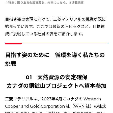
安全への取り組み
ソザイのヒミツ
特集：人と社会と地球のために
特集：限りある金属資源を、未来につなぐ。
連載記事
特集：自動車・半導体の進化を担う
電気銅
resource circulation
Refined lead
カーボンニュートラル
Electrolytic copper
Carbon neutrality
Our Values
資源循環
リサイクル
目指す姿の実現に向けて、三菱マテリアルの挑戦が既に
始まっています。ここでは最新のトピックスと、目標達
成に挑戦している社員の姿をご紹介します。
目指す姿のために 循環を導く私たちの
挑戦
01 天然資源の安定確保
カナダの銅鉱山プロジェクトへ資本参加
三菱マテリアルは、2023年4月にカナダの Western
Copper and Gold Corporation 社（WRN 社）の株式