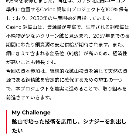
約5％を取得しました。同社は、カナダ北西部ユーコン
準州に位置するCasino 銅鉱山プロジェクトを100％保有
しており、2030年の生産開始を目指しています。
Casino 銅鉱山は、資源量が豊富で、生産される銅精鉱は
不純物が少ないクリーン鉱と見込まれ、2057年までの長
期間にわたり銅資源の安定供給が期待されます。また、
銅に加えて含まれる金品位（純度）が高いため、経済性
が高いことも特長です。
今回の資本参加は、継続的な鉱山投資を通じて天然の資
源である銅精鉱を安定的に確保するための施策の一つ
で、本プロジェクトを着実に進めることで、取り組みを
前進させていきます。
My Challenge
鉱山で培った技術を応用し、シナジーを創出し
たい