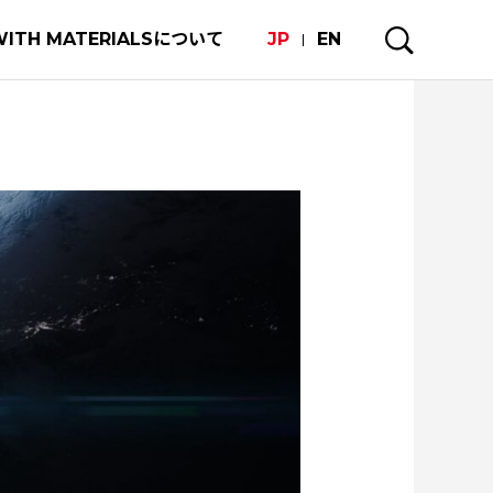
WITH MATERIALSについて
JP
EN