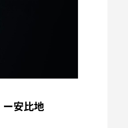
集：循環に価値を。
価値観
森とマテリアル
市鉱山に挑む
特集：カーボンニュートラルに挑む
す
特集：限りある金属資源を、未来につなぐ。
地球のために
電気銅
resource circulation
r Values
資源循環
リサイクル
 ー安比地