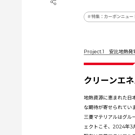
特集：カーボンニュー
Project.1 安比地
クリーンエネ
地熱資源に恵まれた日
な期待が寄せられてい
三菱マテリアルはグル
ェクトこそ、2024年