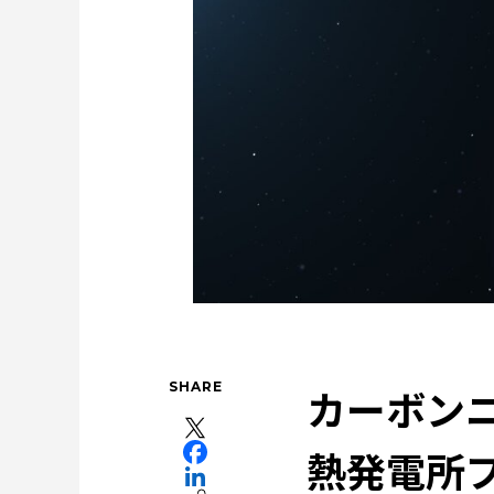
健康経営
事業
特集：世界のものづくりの
特集：地熱発電への挑戦
社会をつくる素材の
特集：進化する銅
電気鉛
三菱マテリアル
Rycycling
安全への取り組み
特集：自動
Refined lead
カーボンニュ
SHARE
カーボンニ
熱発電所