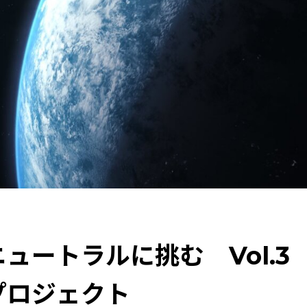
力になる
特集：可能性の素材「タングステン」を世界へ
特
力
MYSTORY
特集：技術の力で未来をつくる
特集：都
のある街を訪ねて
特集：金属と社会を、クリーンにつくり出
車・半導体の進化を担う
ソザイのヒミツ
特集：人と社会と
ートラル
Electrolytic copper
Carbon neutrality
Ou
ュートラルに挑む Vol.3
プロジェクト