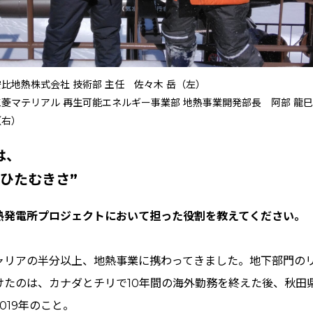
安比地熱株式会社 技術部 主任 佐々木 岳（左）
三菱マテリアル 再生可能エネルギー事業部 地熱事業開発部長 阿部 龍巳
（右）
は、
ひたむきさ”
地熱発電所プロジェクトにおいて担った役割を教えてください。
ャリアの半分以上、地熱事業に携わってきました。地下部門の
けたのは、カナダとチリで10年間の海外勤務を終えた後、秋田
019年のこと。