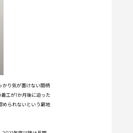
っかり気が置けない間柄
着工が1か月後に迫った
ら認められないという窮地