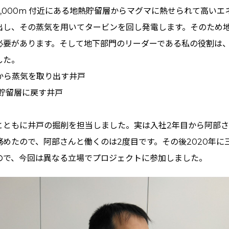
000m 付近にある地熱貯留層からマグマに熱せられて高いエ
出し、その蒸気を用いてタービンを回し発電します。そのため
る必要があります。そして地下部門のリーダーである私の役割は
した。
層から蒸気を取り出す井戸
熱貯留層に戻す井戸
とともに井戸の掘削を担当しました。実は入社2年目から阿部
めたので、阿部さんと働くのは2度目です。その後2020年に
ので、今回は異なる立場でプロジェクトに参加しました。