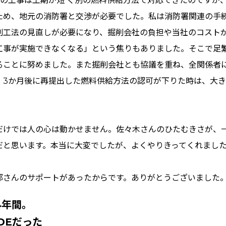
度の工事は工期が短 く別の燃料供給方法で対応できたのですが、 
ため、地元の消防署と交渉が必要でした。私は消防署関連の手
削工法の見直しが必要になり、掘削会社の負担や当社のコスト
工事が実施できなくなる」という焦りもありました。そこで足
ることに努めました。また掘削会社とも協議を重ね、全関係者
、3か月後に再提出した燃料供給方法の認可が下りた時は、大
だけでは人の心は動かせません。佐々木さんのひたむきさが、
だと思います。本当に大変でしたが、よくやりきってくれまし
部さんのサポートがあったからです。ありがとうございました
4年間。
DEだった