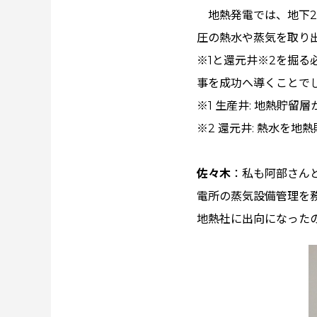
地熱発電では、地下2,
圧の熱水や蒸気を取り
※1と還元井※2を掘
事を成功へ導くことで
※1 生産井: 地熱貯留
※2 還元井: 熱水を地
佐々木
：私も阿部さん
電所の蒸気設備管理を務
地熱社に出向になった