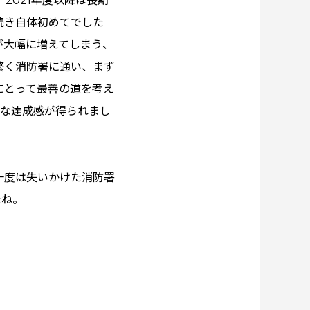
2021年度以降は長期
続き自体初めてでした
が大幅に増えてしまう、
繁く消防署に通い、まず
にとって最善の道を考え
きな達成感が得られまし
一度は失いかけた消防署
たね。
。