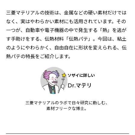
特集：進化する銅
電気鉛
特集：金属と社会を、クリーンにつくり出す
特集：限りある金属資源を、未来につなぐ。
電気銅
三菱マテリアルの技術は、金属などの硬い素材だけでは
resource circulation
Refined lead
カーボンニュートラル
Electrolytic copper
Carbon neutrality
Our Values
なく、実はやわらかい素材にも活用されています。その
資源循環
リサイクル
一つが、自動車や電子機器の中で発生する「熱」を逃が
す手助けをする、伝熱材料「伝熱パテ」。今回は、粘土
のようにやわらかく、自由自在に形状を変えられる、伝
熱パテの特長をご紹介します。
ソザイに詳しい
Dr.マテリ
三菱マテリアルのラボで日々研究に勤しむ、
素材フリークな博士。​