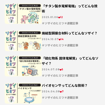
「チタン製水電解電極」ってどんな技
術
2025.01.06
12
ソザイのヒミツ
連載記事
焼結型銅接合材料ってどんなソザイ？
2024.10.07
14
ソザイのヒミツ
連載記事
「硫化物系 固体電解質」ってどんなソ
ザイ？
2024.07.08
5
ソザイのヒミツ
連載記事
バイオセンサってどんな技術？
2024.04.08
7
ソザイのヒミツ
連載記事