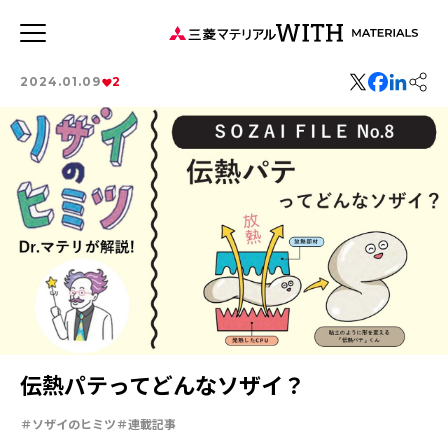
JP
EN
2024.01.09
2
新着記事
連載記事
WITH MATERIALSについて
タグから探す
特集：世界のものづくりの力になる
事業
特集：可能性の素材「タングステン」を世界へ
健康経営
特集：循環に価値を。
森とマテリアル
社会をつくる素材の力
三菱マテリアルのある街を訪ねて
ソザイのヒミツ
安全への取り組み
価値観
特集：人と社会と地球のために
Rycycling
伝熱パテってどんなソザイ？
特集：自動車・半導体の進化を担う
特集：地熱発電への挑戦
MYSTORY
特集：カーボンニュートラルに挑む
ソザイのヒミツ
連載記事
特集：都市鉱山に挑む
特集：技術の力で未来をつくる