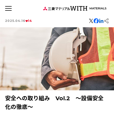
JP
EN
2025.04.16
14
新着記事
連載記事
WITH MATERIALSについて
タグから探す
特集：循環に価値を。
事業
特集：可能性の素材「タングステン」を世界へ
健康経営
特集：世界のものづくりの力になる
価値観
森とマテリアル
特集：地熱発電への挑戦
社会をつくる素材の力
MYSTORY
特集：技術の力で未来をつくる
特集：都市鉱山に挑む
安全への取り組み Vol.2 ～設備安全
特集：カーボンニュートラルに挑む
特集：進化する銅
電気鉛
三菱マテリアルのある街を訪ねて
化の徹底～
特集：金属と社会を、クリーンにつくり出す