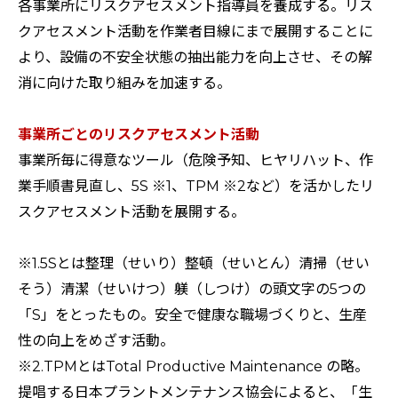
各事業所にリスクアセスメント指導員を養成する。リス
クアセスメント活動を作業者目線にまで展開することに
より、設備の不安全状態の抽出能力を向上させ、その解
消に向けた取り組みを加速する。
事業所ごとのリスクアセスメント活動
事業所毎に得意なツール（危険予知、ヒヤリハット、作
業手順書見直し、5S ※1、TPM ※2など）を活かしたリ
スクアセスメント活動を展開する。
※1.5Sとは整理（せいり）整頓（せいとん）清掃（せい
そう）清潔（せいけつ）躾（しつけ）の頭文字の5つの
「S」をとったもの。安全で健康な職場づくりと、生産
性の向上をめざす活動。
※2.TPMとはTotal Productive Maintenance の略。
提唱する
日本プラントメンテナンス協会
によると、「生