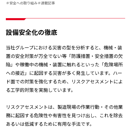
特集：限りある金属資源を、未来につなぐ。
Rycycling
安全への取り組み
連載記事
安全への取り組み
特集：人と社会と地球のために
ソザイのヒミツ
特集：自動車・半導体の進化を担う
電気銅
resource circulation
Refined lead
カーボンニュートラル
Electrolytic copper
Carbon neutrality
Our Values
資源循環
リサイクル
設備安全化の徹底
当社グループにおける災害の型を分析すると、機械・装
置の安全対策が万全でない等「防護措置・安全措置の欠
陥」や稼働中の機械・装置に触れるといった「危険場所
への接近」に起因する災害が多く発生しています。ハー
ド面での対策を強化するため、リスクアセスメントによ
る工学的対策を実施しています。
リスクアセスメントは、製造現場の作業行動・その他業
務に起因する危険性や有害性を見つけ出し、これを除去
あるいは低減するために有用な手法です。