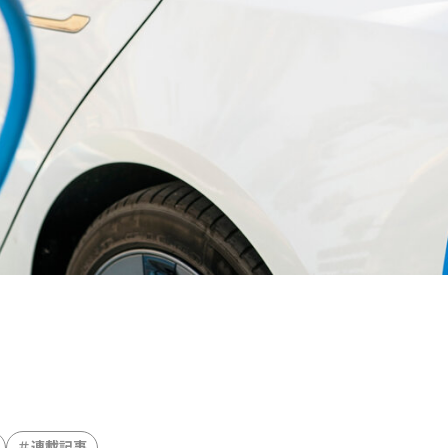
可能性の素材「タングステン」を世界へ
事業
特集：循環に
力
MYSTORY
特集：都市鉱山に挑む
特集：技術の力で
のある街を訪ねて
特集：金属と社会を、クリーンにつくり出
ミツ
特集：人と社会と地球のために
特集：自動車・半導体
ートラル
Electrolytic copper
Carbon neutrality
Ou
連載記事