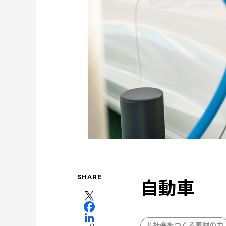
特集：世界のものづくりの力になる
特集：
特集：地熱発電への挑戦
社会をつくる素材の
電気鉛
特集：進化する銅
三菱マテリアル
Rycycling
安全への取り組み
ソザイのヒ
Refined lead
カーボンニュ
SHARE
自動車
社会をつくる素材の力