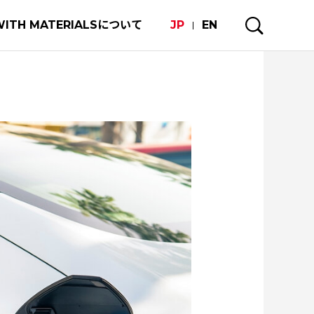
WITH MATERIALSについて
JP
EN