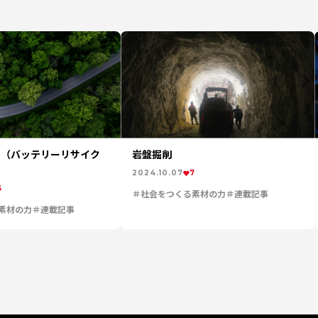
 （バッテリーリサイク
岩盤掘削
2024.10.07
7
5
社会をつくる素材の力
連載記事
素材の力
連載記事