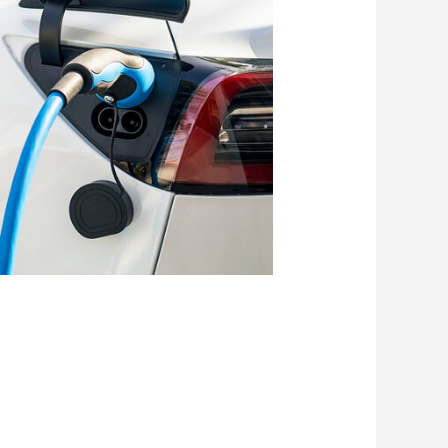
価値を。
健康経営
価値観
森とマテリアル
未来をつくる
特集：カーボンニュートラルに挑む
す
特集：限りある金属資源を、未来につなぐ。
の進化を担う
電気銅
resource circulation
r Values
資源循環
リサイクル