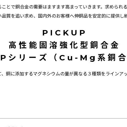
ることで銅合金の需要はますます高まっていきます。求められ
い品質を追い求め、国内外のお客様へ伸銅品を安定的に提供し
P I C K U P
高 性 能 固 溶 強 化 型 銅 合 金
 P シ リ ー ズ （ C u - M g 系 銅 
て、銅に添加するマグネシウムの量が異なる３種類をラインア