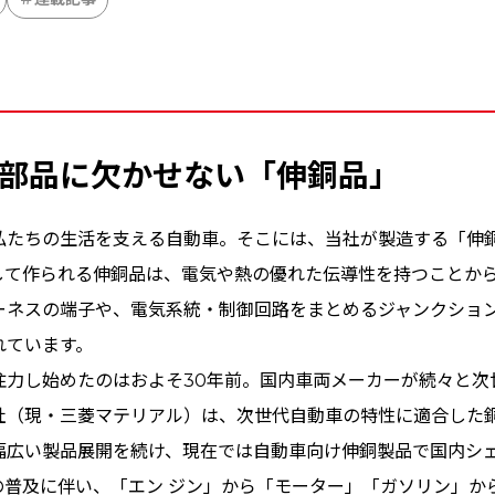
部品に欠かせない「伸銅品」
私たちの生活を支える自動車。そこには、当社が製造する「伸
して作られる伸銅品は、電気や熱の優れた伝導性を持つことか
ーネスの端子や、電気系統・制御回路をまとめるジャンクショ
れています。
注力し始めたのはおよそ30年前。国内車両メーカーが続々と次
社（現・三菱マテリアル）は、次世代自動車の特性に適合した
広い製品展開を続け、現在では自動車向け伸銅製品で国内シェア
の普及に伴い、「エン ジン」から「モーター」「ガソリン」か