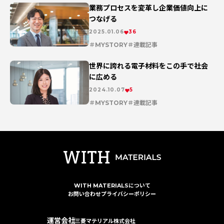
業務プロセスを変革し企業価値向上に
つなげる
2025.01.06
36
MYSTORY
連載記事
世界に誇れる電子材料をこの手で社会
に広める
2024.10.07
5
MYSTORY
連載記事
WITH MATERIALSについて
お問い合わせ
プライバシーポリシー
運営会社
三菱マテリアル株式会社