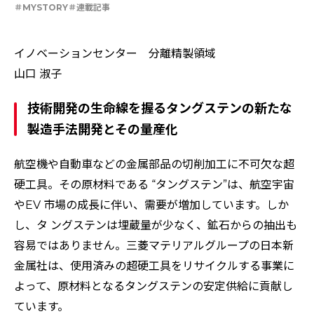
特集：金属と社会を、クリーンにつくり出す
MYSTORY
連載記事
特集：限りある金属資源を、未来につなぐ。
電気銅
resource circulation
Refined lead
カーボンニュートラル
Electrolytic copper
Carbon neutrality
Our Values
イノベーションセンター 分離精製領域
資源循環
リサイクル
山口 淑子
技術開発の生命線を握るタングステンの新たな
製造手法開発とその量産化
航空機や自動車などの金属部品の切削加工に不可欠な超
硬工具。その原材料である “タングステン”は、航空宇宙
やEV 市場の成長に伴い、需要が増加しています。しか
し、タ ングステンは埋蔵量が少なく、鉱石からの抽出も
容易ではありません。三菱マテリアルグループの日本新
金属社は、使用済みの超硬工具をリサイクルする事業に
よって、原材料となるタングステンの安定供給に貢献し
ています。