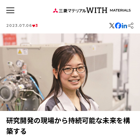
JP
EN
2023.07.06
3
新着記事
連載記事
WITH MATERIALSについて
タグから探す
特集：循環に価値を。
特集：世界のものづくりの力になる
特集：可能性の素材「タングステン」を世界へ
事業
ソザイのヒミツ
森とマテリアル
三菱マテリアルのある街を訪ねて
価値観
安全への取り組み
健康経営
社会をつくる素材の力
特集：人と社会と地球のために
特集：自動車・半導体の進化を担う
研究開発の現場から持続可能な未来を構
Rycycling
特集：地熱発電への挑戦
MYSTORY
特集：技術の力で未来をつくる
特集：都市鉱山に挑む
築する
特集：カーボンニュートラルに挑む
特集：進化する銅
電気鉛