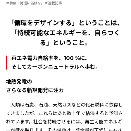
安全への取り組み
特集：自動車・半導体の進化を担う
特集：循環に価値を。
連載記事
特集：人と社会と地球のために
ソザイのヒミツ
電気銅
resource circulation
Refined lead
カーボンニュートラル
Electrolytic copper
Carbon neutrality
Our Values
「循環をデザインする」ということは、
資源循環
リサイクル
「持続可能なエネルギーを、自らつく
る」ということ。
再エネ電力自給率を、100 %に。
そしてカーボンニュートラルへ歩む。
地熱発電の
さらなる新規開発に注力
人類は石炭、石油、天然ガスなどの化石燃料に依存し
てきましたが、これらはあと数十年で枯渇すると予測さ
れています。社会を持続させるには、再生可能エネルギ
ーが鍵を握ります。その課題は、発電量が天候に左右さ