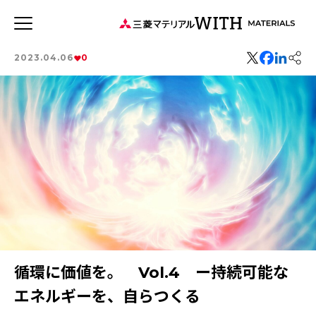
JP
EN
2023.04.06
0
新着記事
連載記事
WITH MATERIALSについて
タグから探す
特集：可能性の素材「タングステン」を世界へ
事業
健康経営
特集：世界のものづくりの力になる
特集：循環に価値を。
価値観
特集：地熱発電への挑戦
森とマテリアル
MYSTORY
社会をつくる素材の力
特集：都市鉱山に挑む
特集：カーボンニュートラルに挑む
特集：技術の力で未来をつくる
循環に価値を。 Vol.4 ー持続可能な
電気鉛
特集：進化する銅
三菱マテリアルのある街を訪ねて
特集：金属と社会を、クリーンにつくり出す
エネルギーを、自らつくる
特集：限りある金属資源を、未来につなぐ。
Rycycling