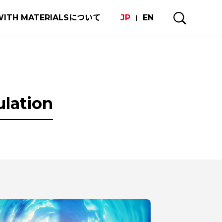
WITH MATERIALSについて
JP
EN
ulation