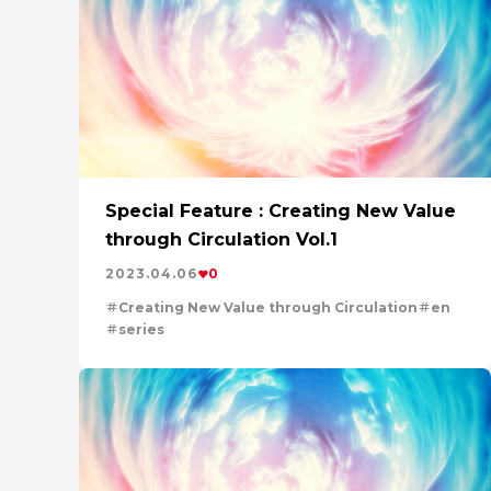
特集：循環に価値を。
健康経営
事業
特
特集：地熱発電への挑戦
社会をつくる素材の
特集：進化する銅
電気鉛
三菱マテリアル
Rycycling
安全への取り組み
特集：自動
Refined lead
カーボンニュ
Special Feature : Creating New Value
through Circulation Vol.1
2023.04.06
0
Creating New Value through Circulation
en
series