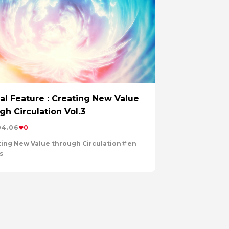
グステン」を世界へ
価値観
森とマテリアル
市鉱山に挑む
特集：カーボンニュートラルに挑む
す
特集：限りある金属資源を、未来につなぐ。
地球のために
電気銅
resource circulation
r Values
資源循環
リサイクル
al Feature : Creating New Value
gh Circulation Vol.3
04.06
0
ing New Value through Circulation
en
s