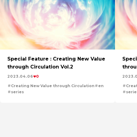
集：世界のものづくりの力になる
特集：可能性の素材「タン
力
MYSTORY
特集：技術の力で未来をつくる
特集：都
のある街を訪ねて
特集：金属と社会を、クリーンにつくり出
車・半導体の進化を担う
ソザイのヒミツ
特集：人と社会と
ートラル
Electrolytic copper
Carbon neutrality
Ou
Special Feature : Creating New Value
Speci
through Circulation Vol.2
throu
2023.04.06
0
2023.
Creating New Value through Circulation
en
Creat
series
serie