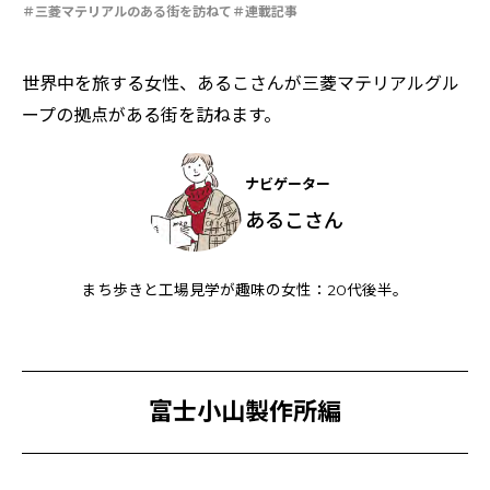
特集：進化する銅
電気鉛
特集：金属と社会を、クリーンにつくり出す
三菱マテリアルのある街を訪ねて
連載記事
特集：限りある金属資源を、未来につなぐ。
電気銅
resource circulation
Refined lead
カーボンニュートラル
Electrolytic copper
Carbon neutrality
Our Values
世界中を旅する女性、あるこさんが三菱マテリアルグル
資源循環
リサイクル
ープの拠点がある街を訪ねます。
ナビゲーター
あるこさん
まち歩きと工場見学が趣味の女性：20代後半。​
富士小山製作所編