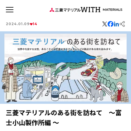
JP
EN
2024.01.09
14
新着記事
連載記事
WITH MATERIALSについて
タグから探す
特集：世界のものづくりの力になる
事業
健康経営
特集：可能性の素材「タングステン」を世界へ
特集：循環に価値を。
社会をつくる素材の力
価値観
森とマテリアル
三菱マテリアルのある街を訪ねて
安全への取り組み
ソザイのヒミツ
特集：人と社会と地球のために
Rycycling
三菱マテリアルのある街を訪ねて 〜富
特集：自動車・半導体の進化を担う
特集：地熱発電への挑戦
MYSTORY
特集：カーボンニュートラルに挑む
士小山製作所編 〜
特集：都市鉱山に挑む
特集：技術の力で未来をつくる