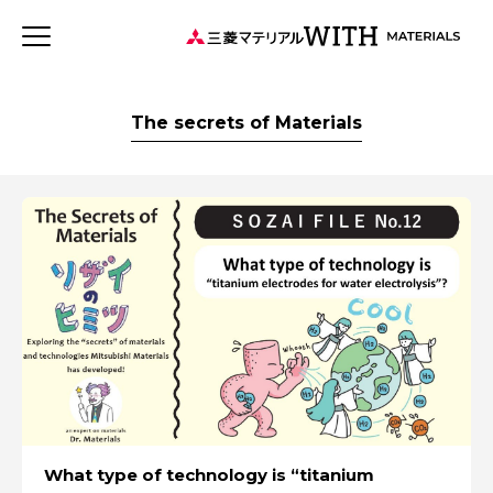
JP
EN
新着記事
連載記事
WITH MATERIALSについて
The secrets of Materials
タグから探す
事業
特集：可能性の素材「タングステン」を世界へ
特集：世界のものづくりの力になる
健康経営
特集：循環に価値を。
価値観
特集：地熱発電への挑戦
森とマテリアル
MYSTORY
社会をつくる素材の力
特集：都市鉱山に挑む
特集：技術の力で未来をつくる
特集：カーボンニュートラルに挑む
電気鉛
特集：進化する銅
三菱マテリアルのある街を訪ねて
特集：金属と社会を、クリーンにつくり出す
What type of technology is “titanium
特集：限りある金属資源を、未来につなぐ。
Rycycling