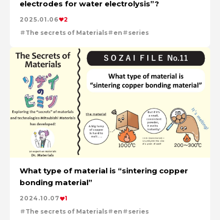
安全への取り組み
特集：自動車・半導体の進化を担う
electrodes for water electrolysis”?
特集：人と社会と地球のために
ソザイのヒミツ
電気銅
2025.01.06
2
resource circulation
Refined lead
カーボンニュートラル
Electrolytic copper
Carbon neutrality
Our Values
The secrets of Materials
en
series
資源循環
リサイクル
What type of material is “sintering copper
bonding material”
2024.10.07
1
The secrets of Materials
en
series