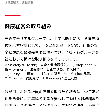
特集：限りある金属資源を、未来につなぐ。
Rycycling
健康経営
連載記事
安全への取り組み
特集：人と社会と地球のために
ソザイのヒミツ
特集：自動車・半導体の進化を担う
電気銅
resource circulation
Refined lead
カーボンニュートラル
Electrolytic copper
Carbon neutrality
Our Values
資源循環
リサイクル
健康経営の取り組み
三菱マテリアルグループは、事業活動上における優先順
位を示す指針として、「
SCQDE
※」を定め、社員の安
全と健康を最優先事項に位置付け、全社・各グループ会
社において様々な取り組みを行っています。
※S(Safety & Health)：安全と健康最優先、C(Compliance &
Environment)：法令遵守、公正な活動、環境保全、
Q(Quality)：「顧客」に提供する製品・サービス等の品質、
D(Delivery)：納期厳守、E(Earnings)：適正利益
我が国における社員の健康を取り巻く状況は、少子高齢
化を背景に、高年齢労働者が安心して働ける職場環境や
健康づくりの推進、メンタルヘルス対策の強化、治療と