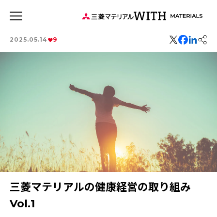
JP
EN
2025.05.14
9
新着記事
連載記事
WITH MATERIALSについて
タグから探す
特集：循環に価値を。
事業
特集：可能性の素材「タングステン」を世界へ
健康経営
特集：世界のものづくりの力になる
価値観
森とマテリアル
特集：地熱発電への挑戦
社会をつくる素材の力
MYSTORY
特集：技術の力で未来をつくる
特集：都市鉱山に挑む
三菱マテリアルの健康経営の取り組み
特集：カーボンニュートラルに挑む
特集：進化する銅
電気鉛
三菱マテリアルのある街を訪ねて
Vol.1
特集：金属と社会を、クリーンにつくり出す