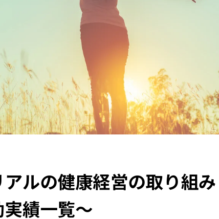
つくる素材の力
特集：技術の力で未来をつくる
三菱マテリ
MYSTORY
特集：都市鉱山に挑む
特集：地熱発電への挑戦
、未来につなぐ。
特集：自動車・半導体の進化を担う
特集
価値観
特集：進化する銅
特集：可能性の素材「タングス
電気鉛
健康経営
資源循環
Carbon neutrality
Electrol
resource circulation
アルの健康経営の取り組み 
動実績一覧～