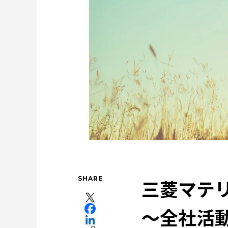
ソザイのヒミツ
森とマテリアル
社会を
特集：人と社会と地球のために
特集：限りある金属資源を
特集：金属と社会を、クリーンにつくり出す
カーボンニュートラル
リサイクル
電気銅
SHARE
三菱マテリ
～全社活