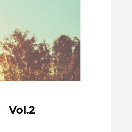
アルのある街を訪ねて
特集：循環に価値を。
特集：世界のものづくりの力になる
：カーボンニュートラルに挑む
テン」を世界へ
Our Values
安全への取り組み
ytic copper
Refined lead
事業
Rycycling
Vol.2