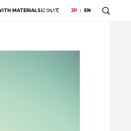
WITH MATERIALSについて
JP
EN