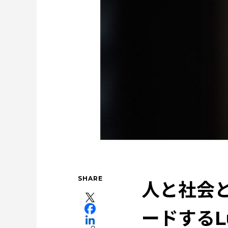
ソザイのヒミツ
森とマテリアル
社会を
特集：人と社会と地球のために
特集：限りある金属資源を
特集：金属と社会を、クリーンにつくり出す
カーボンニュートラル
リサイクル
電気銅
SHARE
人と社会
ードするL