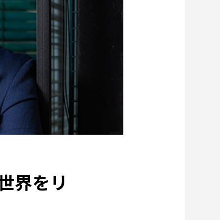
アルのある街を訪ねて
特集：循環に価値を。
特集：世界のものづくりの力になる
：カーボンニュートラルに挑む
テン」を世界へ
Our Values
安全への取り組み
ytic copper
Refined lead
事業
Rycycling
世界をリ