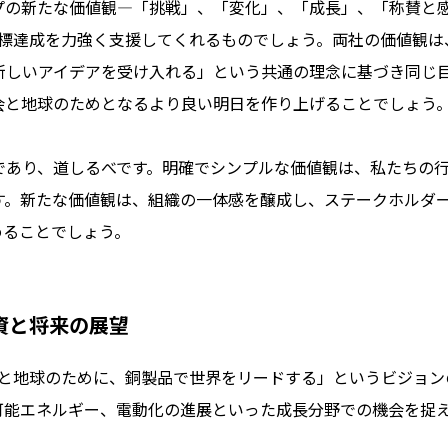
プの新たな価値観―「挑戦」、「変化」、「成長」、「称賛と
の目標達成を力強く支援してくれるものでしょう。両社の価値観
新しいアイデアを受け入れる」という共通の理念に基づき同じ
会と地球のためとなるより良い明日を作り上げることでしょう
であり、道しるべです。明確でシンプルな価値観は、私たちの
す。新たな価値観は、組織の一体感を醸成し、ステークホルダ
めることでしょう。
資と将来の展望
社会と地球のために、銅製品で世界をリードする」というビジョ
可能エネルギー、電動化の進展といった成長分野での機会を捉