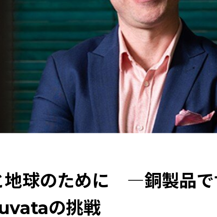
つくる素材の力
特集：技術の力で未来をつくる
三菱マテリ
MYSTORY
特集：都市鉱山に挑む
特集：地熱発電への挑戦
、未来につなぐ。
特集：自動車・半導体の進化を担う
特集
価値観
特集：進化する銅
特集：可能性の素材「タングス
電気鉛
健康経営
資源循環
Carbon neutrality
Electrol
resource circulation
と地球のために ―銅製品で
uvataの挑戦