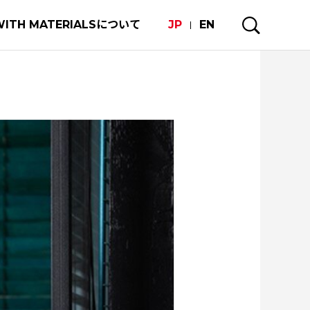
WITH MATERIALSについて
JP
EN