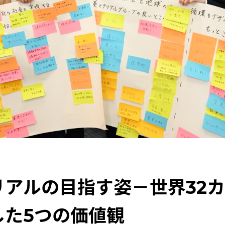
経営
特集：循環に価値を。
特集：可能性の素材「タングス
リアルのある街を訪ねて
価値観
安全への取り組み
特集：
集：地熱発電への挑戦
MYSTORY
特集：技術の力で未来を
化する銅
特集：金属と社会を、クリーンにつくり出す
特集：
カーボンニュートラル
Electrolytic copper
Carbon neut
アルの目指す姿－世界32カ国
した5つの価値観