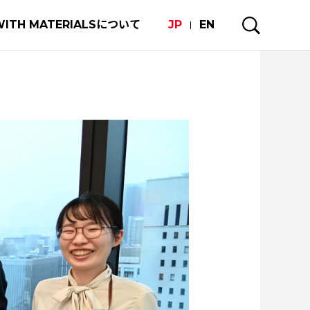
WITH MATERIALSについて
JP
EN