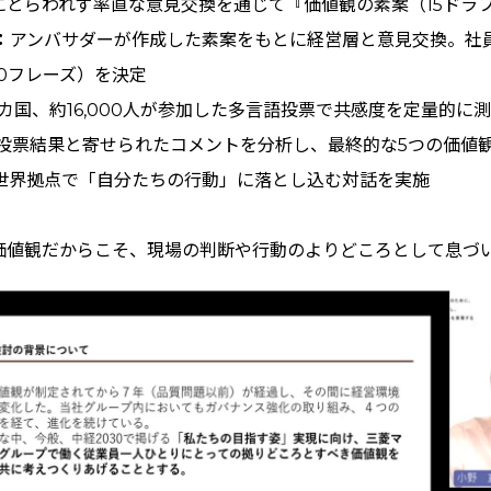
にとらわれず率直な意見交換を通じて『価値観の素案（15ドラ
：
アンバサダーが作成した素案をもとに経営層と意見交換。社
0フレーズ）を決定
2カ国、約16,000人が参加した多言語投票で共感度を定量的に
投票結果と寄せられたコメントを分析し、最終的な5つの価値
世界拠点で「自分たちの行動」に落とし込む対話を実施
価値観だからこそ、現場の判断や行動のよりどころとして息づ