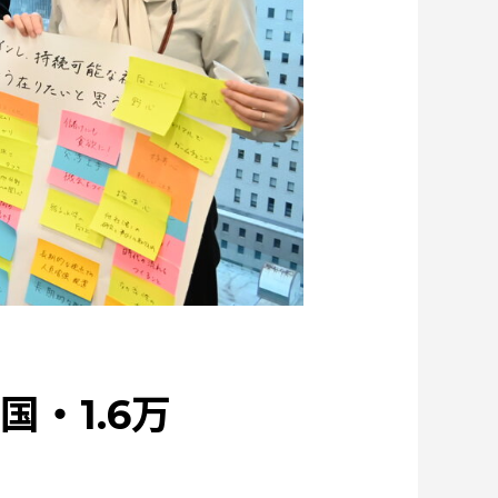
テン」を世界へ
森とマテリアル
ソザイのヒミツ
人と社会と地球のために
Rycycling
つくる
特集：カーボンニュートラルに挑む
限りある金属資源を、未来につなぐ。
電気銅
rality
Our Values
資源循環
リサイクル
・1.6万