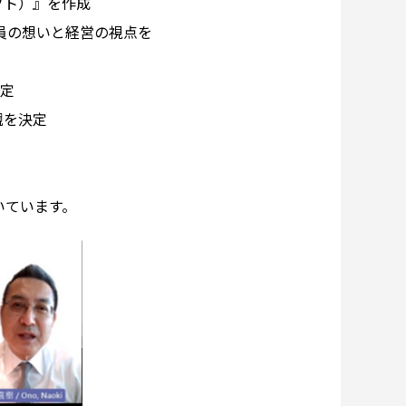
フト）』を作成
員の想いと経営の視点を
測定
観を決定
いています。