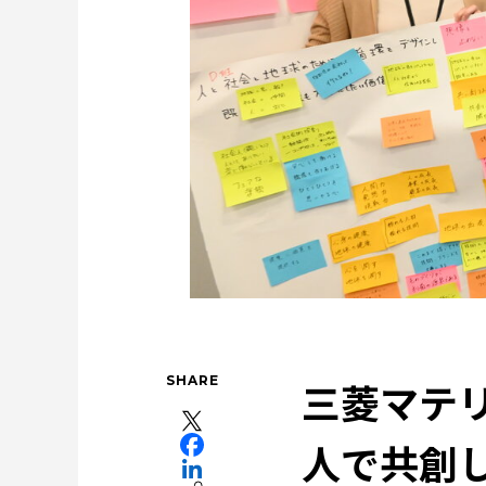
特集：世界のものづくりの力になる
事業
健康
社会をつくる素材の力
三菱マテ
特集：自動車・半導体の進化を担う
特
特集：都市鉱山に挑む
電気鉛
特集：進
resource circulation
Refined lead
SHARE
三菱マテリ
人で共創