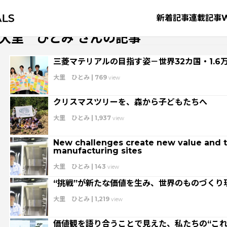
新着記事
連載記事
大里 ひとみ さんの記事
三菱マテリアルの目指す姿－世界32カ国・1.6
大里 ひとみ
|
769
view
クリスマスツリーを、森から子どもたちへ
大里 ひとみ
|
1,937
view
New challenges create new value and t
manufacturing sites
大里 ひとみ
|
143
view
タグから探す
“挑戦”が新たな価値を生み、世界のものづくり
大里 ひとみ
|
1,219
view
価値観を語り合うことで見えた、私たちの“こ