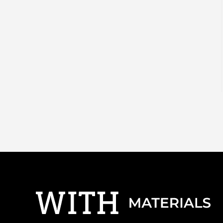
特集：世界のものづくりの力になる
事業
健康
社会をつくる素材の力
三菱マテリアルのある
Rycycling
特集：地熱発電への挑戦
特集：進化する銅
電気鉛
特集：金属と社
Refined lead
カーボンニュ