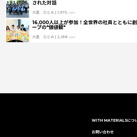
された対話
経営
特集：循環に価値を。
特集：可能性の素材「タングス
大里 ひとみ
|
1,970
view
街を訪ねて
価値観
安全への取り組み
特集：人と社会と地
16,000人以上が参加！全世界の社員とともに
ープの"価値観"
MYSTORY
特集：技術の力で未来をつくる
特集：都市鉱山
大里 ひとみ
|
2,188
view
会を、クリーンにつくり出す
特集：限りある金属資源を、未
ートラル
Electrolytic copper
Carbon neutrality
Ou
WITH MATERIALSにつ
お問い合わせ