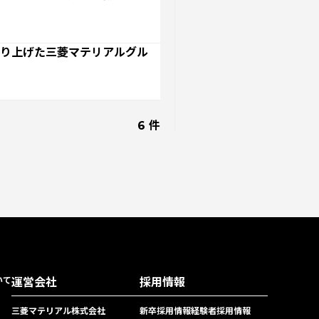
テン」を世界へ
ソザイのヒミツ
森とマテリアル
球のために
特集：自動車・半導体の進化を担う
創り上げた三菱マテリアルグル
に挑む
特集：カーボンニュートラルに挑む
来につなぐ。
電気銅
resource circulation
r Values
資源循環
リサイクル
6 件
いて
運営会社
採用情報
三菱マテリアル株式会社
新卒採用情報
経験者採用情報