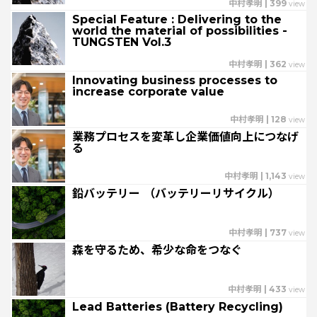
特集：金属と社会を、クリーンにつくり出す
中村孝明
|
399
view
特集：限りある金属資源を、未来につなぐ。
電気銅
Special Feature : Delivering to the
world the material of possibilities -
resource circulation
Refined lead
カーボンニュートラル
TUNGSTEN Vol.3
Electrolytic copper
Carbon neutrality
Our Values
資源循環
リサイクル
中村孝明
|
362
view
Innovating business processes to
increase corporate value
中村孝明
|
128
view
業務プロセスを変革し企業価値向上につなげ
る
中村孝明
|
1,143
view
鉛バッテリー （バッテリーリサイクル）
中村孝明
|
737
view
森を守るため、希少な命をつなぐ
中村孝明
|
433
view
Lead Batteries (Battery Recycling)