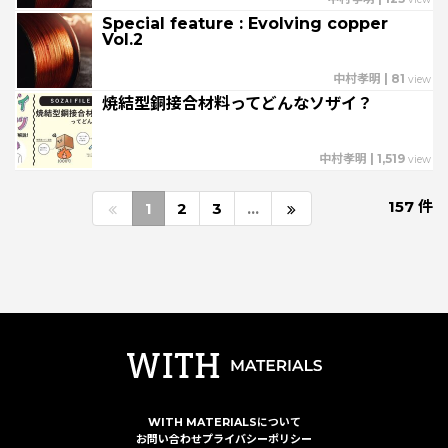
Special feature : Evolving copper
Vol.2
中村孝明
|
81
view
焼結型銅接合材料ってどんなソザイ？
中村孝明
|
1,519
view
157 件
1
2
3
…
WITH MATERIALSについて
お問い合わせ
プライバシーポリシー