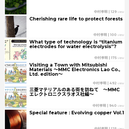
中村孝明
|
129
view
Cherishing rare life to protect forests
中村孝明
|
100
view
What type of technology is “titanium
electrodes for water electrolysis”?
中村孝明
|
175
view
Visiting a Town with Mitsubishi
Materials 〜MMC Electronics Lao Co.,
Ltd. edition〜
中村孝明
|
492
view
三菱マテリアルのある街を訪ねて 〜MMC
エレクトロニクスラオス社編〜
中村孝明
|
940
view
Special feature : Evolving copper Vol.1
中村孝明
|
125
view