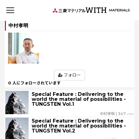
JP
EN
中村孝明
新着記事
連載記事
WITH MATERIALSについて
タグから探す
フォロー
0 人にフォローされています
特集：世界のものづくりの力になる
事業
健康経営
Special Feature : Delivering to the
特集：循環に価値を。
特集：可能性の素材「タングステン」を世界へ
world the material of possibilities -
ソザイのヒミツ
森とマテリアル
社会をつくる素材の力
TUNGSTEN Vol.1
三菱マテリアルのある街を訪ねて
価値観
安全への取り組み
中村孝明
|
347
view
特集：人と社会と地球のために
特集：自動車・半導体の進化を担う
Special Feature : Delivering to the
Rycycling
特集：地熱発電への挑戦
MYSTORY
world the material of possibilities -
特集：技術の力で未来をつくる
特集：都市鉱山に挑む
TUNGSTEN Vol.2
特集：カーボンニュートラルに挑む
特集：進化する銅
電気鉛